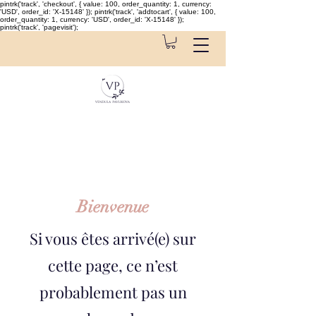
pintrk('track', 'checkout', { value: 100, order_quantity: 1, currency:
'USD', order_id: 'X-15148' }); pintrk('track', 'addtocart', { value: 100,
order_quantity: 1, currency: 'USD', order_id: 'X-15148' });
pintrk('track', 'pagevisit');
​Bienvenue
Si vous êtes arrivé(e) sur
cette page, ce n’est
probablement pas un